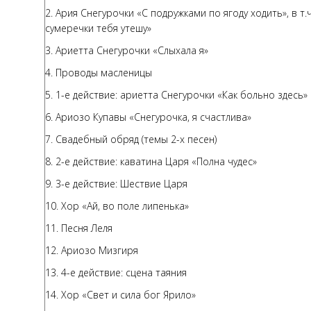
2. Ария Снегурочки «С подружками по ягоду ходить», в т.
сумеречки тебя утешу»
3. Ариетта Снегурочки «Слыхала я»
4. Проводы масленицы
5. 1-е действие: ариетта Снегурочки «Как больно здесь»
6. Ариозо Купавы «Снегурочка, я счастлива»
7. Свадебный обряд (темы 2-х песен)
8. 2-е действие: каватина Царя «Полна чудес»
9. 3-е действие: Шествие Царя
10. Хор «Ай, во поле липенька»
11. Песня Леля
12. Ариозо Мизгиря
13. 4-е действие: сцена таяния
14. Хор «Свет и сила бог Ярило»