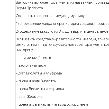
Викторина включает фрагменты из названных произве
Верди. Травиата
Составить конспект по следующему плану:
1) определение жанра оперы, история создания произв
2) содержание каждого из 3-х дд., выделить центрально
3) отметить средства выразительности (мелодия, тональ
регистр, темп и т.д.) следующих номеров, фрагменты ко
викторину
– вступление (2 темы)
– застольная песня
– дуэт Виолетты и Альфреда
– сцена и ария Виолетты
– сцена Виолетты и Жермона
– ария Жермона
– сцена игры в карты и эпизод оскорбления