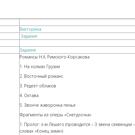
Викторина
Задание
Задание
Романсы Н.А. Римского-Корсакова
1. На холмах Грузии
2. Восточный романс
3. Редеет облаков
4. Октава
5. Звонче жаворонка пенье
Фрагменты из оперы «Снегурочка»
1. Пролог: л-м Лешего (проводится – 3 звена секвенции 
словах «Конец зиме»)