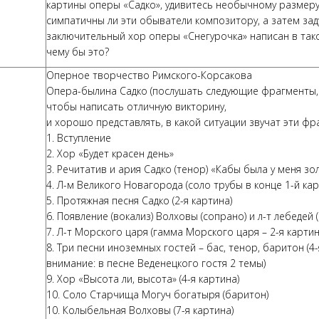
картины оперы «Садко», удивитесь необычному размеру
симпатичны ли эти обыватели композитору, а затем зад
заключительный хор оперы «Снегурочка» написан в так
чему бы это?
Оперное творчество Римского-Корсакова
Опера-былина Садко (послушать следующие фрагменты,
чтобы написать отличную викторину,
и хорошо представлять, в какой ситуации звучат эти фр
1. Вступление
2. Хор «Будет красен день»
3. Речитатив и ария Садко (тенор) «Кабы была у меня зо
4. Л-м Великого Новагорода (соло трубы в конце 1-й кар
5. Протяжная песня Садко (2-я картина)
6. Появление (вокализ) Волховы (сопрано) и л-т лебедей (
7. Л-т Морского царя (гамма Морского царя – 2-я картин
8. Три песни иноземных гостей – бас, тенор, баритон (4-
внимание: в песне Веденецкого гостя 2 темы)
9. Хор «Высота ли, высота» (4-я картина)
10. Соло Старчища Могуч богатыря (баритон)
10. Колыбельная Волховы (7-я картина)