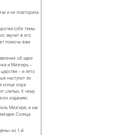
так и не повторила
гурочки (обе темы
ко звучит в его
ожет помочь вам
авление об идее
чка и Мизгирь –
царстве – и лето
лью наступит ли
в конце хора
ит слепых. К чему
сех изданиях.
ель Мизгиря, и как
змездие Солнца
ень» из 1-й