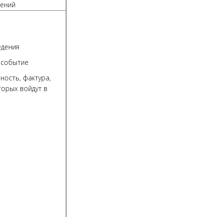
дений
едения
е событие
ность, фактура,
торых войдут в