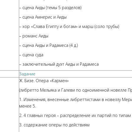
– сцена Аиды (темы 5 разделов)
– сцена Амнерис и Аиды
– хор «Слава Египту и богам» и марш (соло трубы)
– романс Аиды
– сцена Аиды и Радамеса (4 д.)
– сцена суда
– заключительный дуэт Аиды и Радамеса
Задание
Ж. Бизе. Опера «Кармен»
(либретто Мельяка и Галеви по одноименной новелле 
1. Изменения, внесенные либреттистами в новеллу Мери
менее 5.
2. 4 главных героя – распределение их партий по типам
3. содержание оперы по действиям