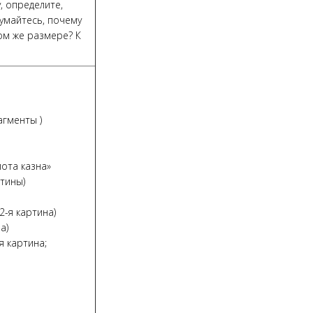
, определите,
умайтесь, почему
ом же размере? К
агменты )
лота казна»
тины)
2-я картина)
а)
я картина;