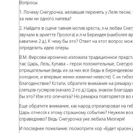
Вопросы
1. Почему Снегурочка, желавшая перенять у Леля песни, 
за ним ни одного напева?
2. Найдите в сцене таяния мотив креста, л-м любви Сне
звучали в ариетте Пролога) и л-м Берендея (наиболее яр
каватине 2 д.). К чему бы это? Ответ на этот вопрос м
определить идею оперы.
В.М. Фирсова иронично изложила традиционное предст
так: Царь, Лель, Купава – герои положительные, Снегуро
отрицательные (ведь из-за них все беды в берендеевом 
холодное, и впервые жених изменил невесте). С их гибе
благоденствие? Кстати, обратите внимание на ремарку 
слепцов-гусляров (начало 2-го д.) Царь знаком благодар
бы это? Или это опечатка? Но ремарка повторяется во в
Еще обратите внимание, как народ отреагировал на гиб
Царь отнесся к этому страшному событию? Неужели во
справедливо? Ведь Снегурочка уже любила Мизгиря!
И последнее пожелание: посмотрите хор «Будет красен д