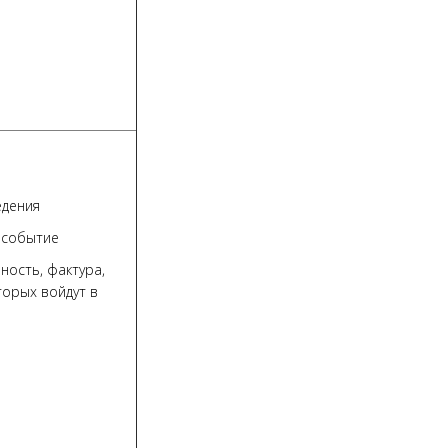
едения
е событие
ность, фактура,
торых войдут в