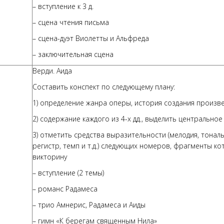
– вступление к 3 д.
– сцена чтения письма
– сцена-дуэт Виолетты и Альфреда
– заключительная сцена
Верди. Аида
Составить конспект по следующему плану:
1) определение жанра оперы, история создания произв
2) содержание каждого из 4-х дд., выделить центрально
3) отметить средства выразительности (мелодия, тональ
регистр, темп и т.д.) следующих номеров, фрагменты ко
викторину
– вступление (2 темы)
– романс Радамеса
– трио Амнерис, Радамеса и Аиды
– гимн «К берегам священным Нила»