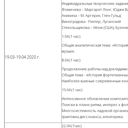
Индивидуальные творческие задания 
Фомичева – Маргарет Лонг, Юджи В
Аникина – М. Аргерих, Глен Гульд
Виноградова - Рихтер, Луганский
Стекольщикова – Монк (США), Бузони
1.04 (1 час)
Общая аналитическая тема: «Истори
музыке.
19.03-19.04.2020 г.
8.04 (1 час)
Продолжение работы над докладами
Общая тема : «История фортепианных
Наиболее важные современные кон
15.04 (1 час)
Интенсивное обновление композитор
Поиски в плане ритма, интерес к фол
Многосистемность ладовой организ
трактовка диссонанса, алеаторика.
22.04 (1час)