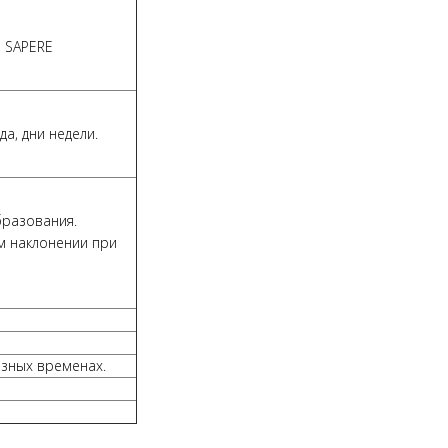
 SAPERE
а, дни недели.
бразования.
м наклонении при
азных временах.