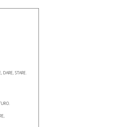
 DARE, STARE.
TURO.
RE,