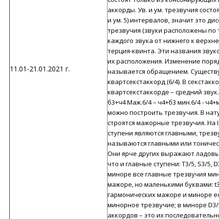
аккорды. Ув. и ум. трезвучия сост
и ум. 5) интервалов, значит это 
трезвучия (звуки расположены по
каждого звука от нижнего к верхн
терция-квинта. Эти названия звук
их расположения. Изменение поря
11.01-21.01.2021 г.
называется обращением. Существуе
квартсекстаккорд (6/4). В секстакк
квартсекстаккорде – средний звук.
б3+ч4 Маж.6/4 – ч4+б3 мин.6/4 - ч
можно построить трезвучия. В нат
строятся мажорные трезвучия. На I, IV
ступени являются главными, трезв
называются главными или тониче
Они ярче других выражают ладовы
что и главные ступени: T3/5, S3/5, D3
миноре все главные трезвучия мин
мажоре, но маленькими буквами: t3/5, s
гармонических мажоре и миноре ест
минорное трезвучие; в миноре D3/
аккордов – это их последовательн