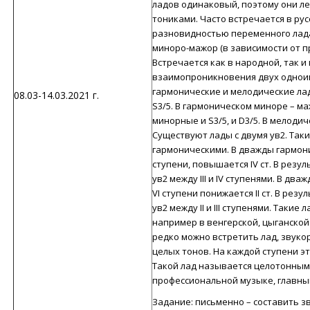
ладов одинаковый, поэтому они ле
тониками. Часто встречается в ру
разновидностью переменного лад
миноро-мажор (в зависимости от п
Встречается как в народной, так 
взаимопроникновения двух однои
гармонические и мелодические ла
08.03-14.03.2021 г.
S3/5. В гармоническом миноре – м
минорные и S3/5, и D3/5. В мелодич
Существуют лады с двумя ув2. Та
гармоническими. В дважды гармон
ступени, повышается IV ст. В резуль
ув2 между III и IV ступенями. В д
VI ступени понижается II ст. В резул
ув2 между II и III ступенями. Таки
например в венгерской, цыганской 
редко можно встретить лад, звуко
целых тонов. На каждой ступени эт
Такой лад называется целотонным
профессиональной музыке, главны
Задание: письменно – составить з