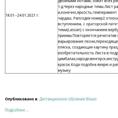
двойными нотами, охват всех ре
т.д.Через народные темы Лист р
и,конечно,яркость,темперамент 
18.01--24.01.2021 г.
чардаш. Рапсодия номер2 относ
вступлением, с ораторской пате
тема(Lassan) с окончанием верб
приемы.Повторяется речитатив 
варьирование песни,переходящей
пляска, создающая картину пра
изобретательность Листа в под
цимбалах,народн.венгерск.инст
красок.Кода подобна вихрю и ра
музыку
Опубликовано в
Дистанционное обучение Вокал
Подробнее ...