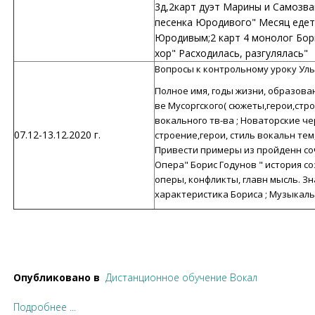
3д,2карт дуэт Марины и Самозван
песенка Юродивого" Месяц едет"
Юродивым;2 карт 4 монолог Бор
хор" Расходилась, разгулялась"
Вопросы к контрольному уроку Уль
Полное имя, годы жизни, образован
ве Мусоргского( сюжеты,герои,стро
вокального тв-ва ; Новаторские че
07.12-13.12.2020 г.
строение,герои, стиль вокальн тем
Привести примеры из пройденн соч
Опера" Борис Годунов " история со
оперы, конфликты, главн мысль. З
характеристика Бориса ; Музыкал
Опубликовано в
Дистанционное обучение Вокал
Подробнее ...