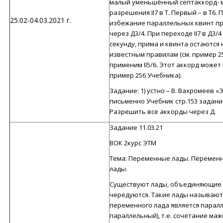
малый уменьшённый септаккорд- м. 
разрешения II7 в Т. Первый – в Т6.
25.02-04.03.2021 г.
избежание параллельных квинт пр
через Д3/4. При переходе II7 в Д3/
секунду, прима и квинта остаются н
известным правилам (см. пример 25
применим II5/6. Этот аккорд может р
пример 256 Учебника).
Задание: 1) устно – В. Вахромеев 
письменно Учебник стр.153 задание 
Разрешить все аккорды через Д.
Задание 11.03.21
ВОК 2курс ЭТМ
Тема: Переменные лады. Переменн
лады.
Существуют лады, объединяющие в
чередуются. Такие лады называю
переменного лада является парал
параллельный), т.е. сочетание маж