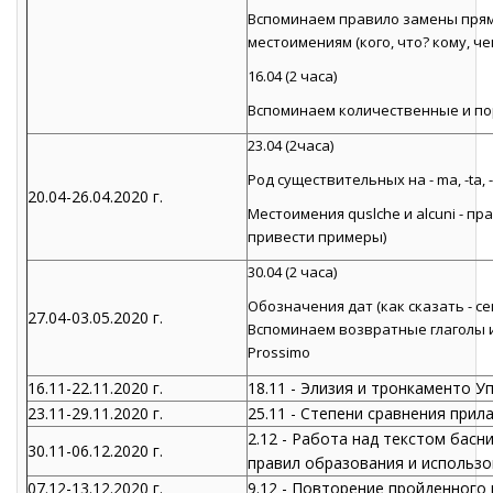
Вспоминаем правило замены пря
местоимениям (кого, что? кому, че
16.04 (2 часа)
Вспоминаем количественные и пор
23.04 (2часа)
Род существительных на - ma, -ta, 
20.04-26.04.2020 г.
Местоимения quslche и alcuni - п
привести примеры)
30.04 (2 часа)
Обозначения дат (как сказать - се
27.04-03.05.2020 г.
Вспоминаем возвратные глаголы и
Prossimo
16.11-22.11.2020 г.
18.11 - Элизия и тронкаменто У
23.11-29.11.2020 г.
25.11 - Степени сравнения прил
2.12 - Работа над текстом басн
30.11-06.12.2020 г.
правил образования и использо
07.12-13.12.2020 г.
9.12 - Повторение пройденного