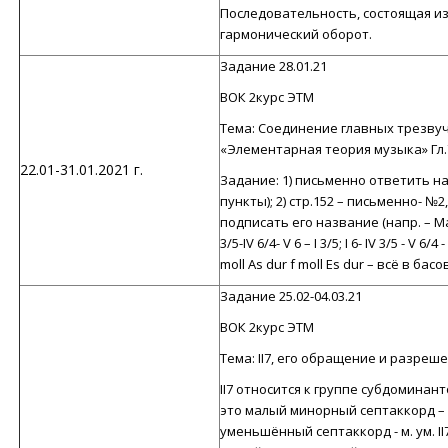
Последовательность, состоящая из
гармонический оборот.
Задание 28.01.21
ВОК 2курс ЭТМ
Тема: Соединение главных трезвуч
«Элементарная теория музыка» Гл.7
22.01-31.01.2021 г.
Задание: 1) письменно ответить на 
пункты); 2) стр.152 – письменно- №
подписать его название (напр. – М
3/5-IV 6/4- V 6 – I 3/5; I 6- IV 3/5 - V 6/4
moll As dur f moll Es dur – всё в ба
Задание 25.02-04.03.21
ВОК 2курс ЭТМ
Тема: II7, его обращение и разреше
II7 относится к группе субдомина
это малый минорный септаккорд – м
уменьшённый септаккорд - м. ум. I