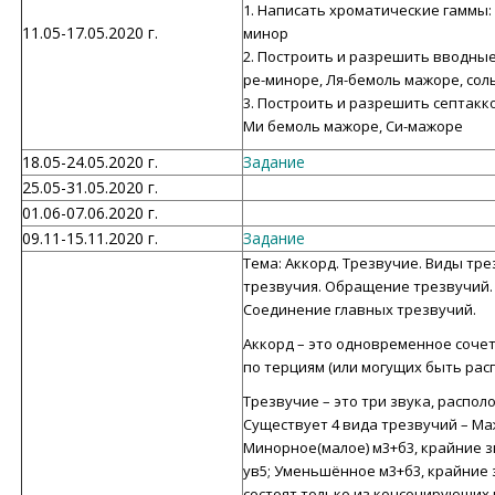
1. Написать хроматические гаммы: 
11.05-17.05.2020 г.
минор
2. Построить и разрешить вводны
ре-миноре, Ля-бемоль мажоре, сол
3. Построить и разрешить септакк
Ми бемоль мажоре, Си-мажоре
18.05-24.05.2020 г.
Задание
25.05-31.05.2020 г.
01.06-07.06.2020 г.
09.11-15.11.2020 г.
Задание
Тема: Аккорд. Трезвучие. Виды т
трезвучия. Обращение трезвучий.
Соединение главных трезвучий.
Аккорд – это одновременное сочет
по терциям (или могущих быть рас
Трезвучие – это три звука, распол
Существует 4 вида трезвучий – Ма
Минорное(малое) м3+б3, крайние з
ув5; Уменьшённое м3+б3, крайние 
состоят только из консонирующих