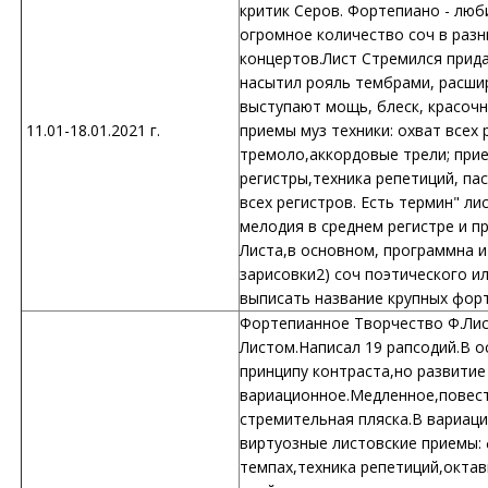
критик Серов. Фортепиано - люб
огромное количество соч в разн
концертов.Лист Стремился прида
насытил рояль тембрами, расшир
выступают мощь, блеск, красочн
11.01-18.01.2021 г.
приемы муз техники: охват всех
тремоло,аккордовые трели; прие
регистры,техника репетиций, па
всех регистров. Есть термин" ли
мелодия в среднем регистре и п
Листа,в основном, программна и 
зарисовки2) соч поэтического и
выписать название крупных фор
Фортепианное Творчество Ф.Лис
Листом.Написал 19 рапсодий.В 
принципу контраста,но развитие
вариационное.Медленное,повест
стремительная пляска.В вариац
виртуозные листовские приемы:
темпах,техника репетиций,окта