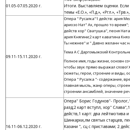
01.05-07.05.2020 г.
Итоги. Выставляем оценки. Если
темы «Е.О.», «П.д.», «Ргл.», «Трв.»
Опера " Русалка"1 действ: ария Ме
ариозо Нат" Ах, прошло то время"; 
действ хор" Сватушка", песня Ната
ария Княгини;2 карт каватина Княз
Ты нежнее" и " Давно желанн час н
Тема А С Даргомыжский Контрольн
09.11-15.11.2020 г.
Полное имя, годы жизни, основн соч
чтобы звук прямо выражал слово! Х
сюжеты, герои, строение и виды, о
Опера " Русалка "- содержание, вр
главная мысль, жанр оперы, строе
строении ансамблей, значение реч
Опера" Борис Годунов"- Пролог,1 
разд;2 карт вступл, хор" Слава",
действ,1 карт: два лейтмотива и
Шинкарки,лм святых старцев, пе
16.11-06.12.2020 г.
Казани ", сц с приставами; 2 дей