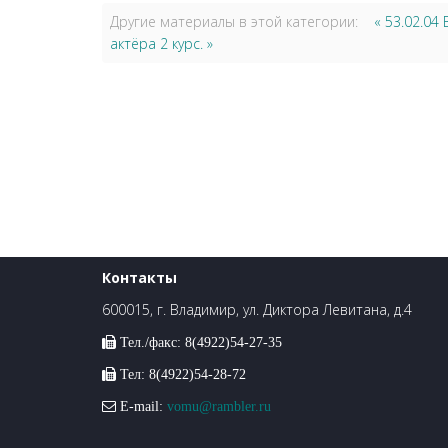
Другие материалы в этой категории:
« 53.02.0
актёра 2 курс. »
Контакты
600015, г. Владимир, ул. Диктора Левитана, д.4
Тел./факс: 8(4922)54-27-35
Тел: 8(4922)54-28-72
E-mail:
vomu@rambler.ru