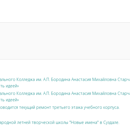
л
льного Колледжа им. А.П. Бородина Анастасия Михайловна Стар
ть идеей»
льного Колледжа им. А.П. Бородина Анастасия Михайловна Стар
ть идеей»
оводится текущий ремонт третьего этажа учебного корпуса.
ародной летней творческой школы "Новые имена" в Суздале.