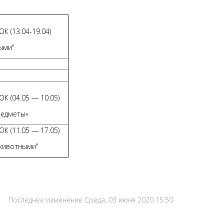
К (13.04-19.04)
ыми"
К (04.05 — 10.05)
редметы»
К (11.05 — 17.05)
 животными"
Последнее изменение Среда, 03 июня 2020 15:50