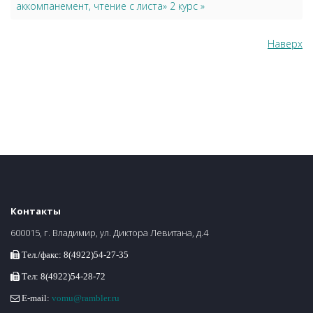
аккомпанемент, чтение с листа» 2 курс »
Наверх
Контакты
600015, г. Владимир, ул. Диктора Левитана, д.4
Тел./факс: 8(4922)54-27-35
Тел: 8(4922)54-28-72
E-mail:
vomu@rambler.ru