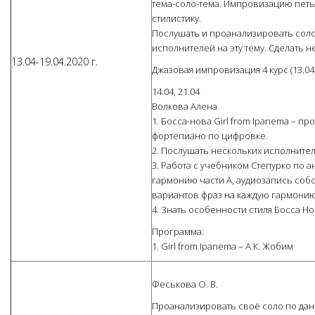
тема-соло-тема. Импровизацию петь 
стилистику.
Послушать и проанализировать соло
исполнителей на эту тему. Сделать
13.04-19.04.2020 г.
Джазовая импровизация 4 курс (13.04.
14.04, 21.04
Волкова Алена
1. Босса-нова Girl from Ipanema – п
фортепиано по цифровке.
2. Послушать нескольких исполните
3. Работа с учебником Степурко по 
гармонию части А, аудиозапись соб
вариантов фраз на каждую гармонию
4. Знать особенности стиля Босса 
Программа:
1. Girl from Ipanema – А.К. Жобим
Феськова О. В.
Проанализировать своё соло по данн