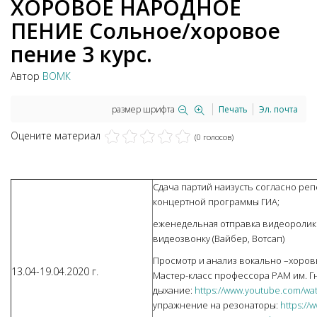
ХОРОВОЕ НАРОДНОЕ
ПЕНИЕ Сольное/хоровое
пение 3 курс.
Автор
ВОМК
размер шрифта
Печать
Эл. почта
Оцените материал
(0 голосов)
Сдача партий наизусть согласно реп
концертной программы ГИА;
еженедельная отправка видеоролико
видеозвонку (Вайбер, Вотсап)
Просмотр и анализ вокально –хоров
13.04-19.04.2020 г.
Мастер-класс профессора РАМ им. Г
дыхание:
https://www.youtube.com/
упражнение на резонаторы:
https://