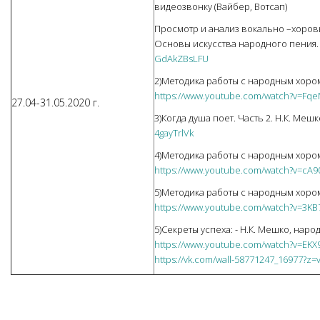
видеозвонку (Вайбер, Вотсап)
Просмотр и анализ вокально –хоровы
Основы искусства народного пения.
GdAkZBsLFU
2)Методика работы с народным хором,
https://www.youtube.com/watch?v=Fq
27.04-31.05.2020 г.
3)Когда душа поет. Часть 2. Н.К. Мешк
4gayTrlVk
4)Методика работы с народным хором.
https://www.youtube.com/watch?v=cA90
5)Методика работы с народным хором.
https://www.youtube.com/watch?v=3K
5)Секреты успеха: - Н.К. Мешко, наро
https://www.youtube.com/watch?v=EKX
https://vk.com/wall-58771247_16977?z=