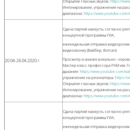
Открытие гласных звуков:
https://ww
Интонирование, упражнение на ра
диапазона:
https://www.youtube.com/
Сдача партий наизусть согласно реп
концертной программы ГИА;
еженедельная отправка видеоролико
видеозвонку (Вайбер, Вотсап)
Просмотр и анализ вокально –хоров
20.04-26.04.2020 г.
Мастер-класс профессора РАМ им. Г
дыхание:
https://www.youtube.com/
упражнение на резонаторы:
https://
Открытие гласных звуков:
https://ww
Интонирование, упражнение на ра
диапазона:
https://www.youtube.com/
Сдача партий наизусть согласно реп
концертной программы ГИА;
еженедельная отправка видеоролико