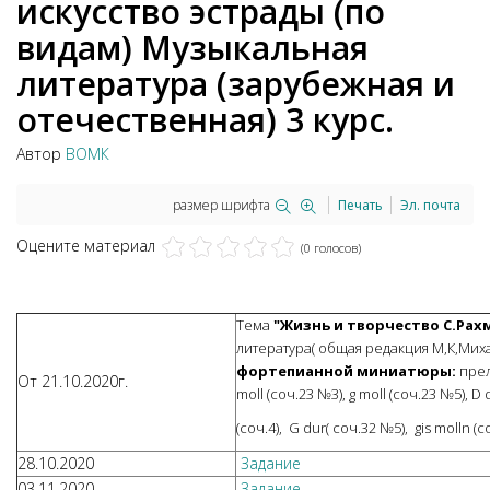
искусство эстрады (по
видам) Музыкальная
литература (зарубежная и
отечественная) 3 курс.
Автор
ВОМК
размер шрифта
Печать
Эл. почта
Оцените материал
(0 голосов)
Тема
"Жизнь и творчество С.Рах
литература( общая редакция М,К,Мих
фортепианной миниатюры:
прел
От 21.10.2020г.
moll (соч.23 №3), g moll (соч.23 №5), D 
(соч.4), G dur( соч.32 №5), gis molln (
28.10.2020
Задание
03.11.2020
Задание