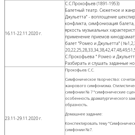
С.С.Прокофьев (1891-1953)
Балетный театр. Сюжетное и жан
Джульетта" - воплощение шекспир
конфликта, симфонизация балета,
яркость музыкальных характерист
16.11-22.11.2020 г.
применение приемов кинодраматур
балет "Ромео и Джульетта" ( №1,2,3
20,22,25,28,33,34,38,42,47,48,49,5
С.Прокофьева " Ромео и Джульетт
Разбирать и слушать заданные но
Прокофьев С.С.
Симфоническое творчество: сочетан
жанрового симфонизма. Стилистичес
симфонии № 7 "симфонические сцен
особенность драматургического замы
образность.
Домашнее задание:
23.11-29.11.2020 г.
Конспектировать тему "Симфоническ
симфонии №7.