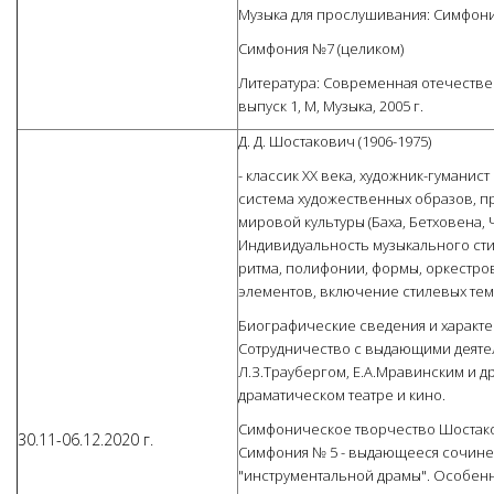
Музыка для прослушивания: Симфони
Симфония №7 (целиком)
Литература: Современная отечествен
выпуск 1, М, Музыка, 2005 г.
Д. Д. Шостакович (1906-1975)
- классик XX века, художник-гумани
система художественных образов, 
мировой культуры (Баха, Бетховена,
Индивидуальность музыкального стил
ритма, полифонии, формы, оркестро
элементов, включение стилевых те
Биографические сведения и характе
Сотрудничество с выдающими деятел
Л.З.Траубергом, Е.А.Мравинским и д
драматическом театре и кино.
Симфоническое творчество Шостако
30.11-06.12.2020 г.
Симфония № 5 - выдающееся сочине
"инструментальной драмы". Особенн