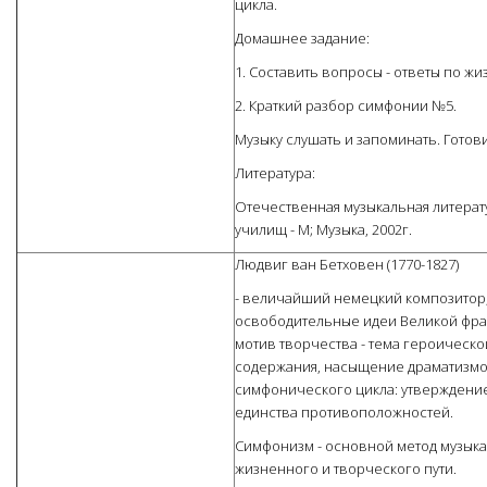
цикла.
Домашнее задание:
1. Составить вопросы - ответы по жиз
2. Краткий разбор симфонии №5.
Музыку слушать и запоминать. Готов
Литература:
Отечественная музыкальная литератур
училищ - М; Музыка, 2002г.
Людвиг ван Бетховен (1770-1827)
- величайший немецкий композитор
освободительные идеи Великой фра
мотив творчества - тема героическо
содержания, насыщение драматизмом
симфонического цикла: утверждение
единства противоположностей.
Симфонизм - основной метод музык
жизненного и творческого пути.