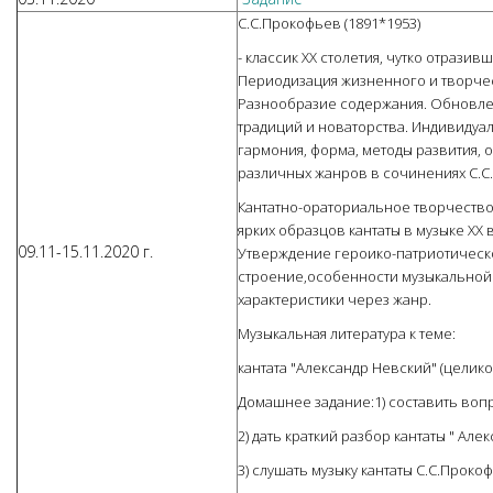
С.С.Прокофьев (1891*1953)
- классик XX столетия, чутко отрази
Периодизация жизненного и творчес
Разнообразие содержания. Обновлен
традиций и новаторства. Индивидуа
гармония, форма, методы развития,
различных жанров в сочинениях С.С
Кантатно-ораториальное творчество:
ярких образцов кантаты в музыке XX
09.11-15.11.2020 г.
Утверждение героико-патриотическ
строение,особенности музыкальной
характеристики через жанр.
Музыкальная литература к теме:
кантата "Александр Невский" (целико
Домашнее задание:1) составить воп
2) дать краткий разбор кантаты " Але
3) слушать музыку кантаты С.С.Проко