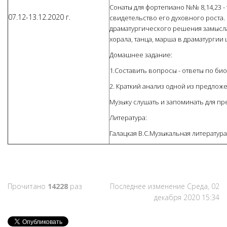
Сонаты для фортепиано №№ 8,14,23 -
07.12-13.12.2020 г.
свидетельство его духовного роста
драматургического решения замысла
хорала, танца, марша в драматургии 
Домашнее задание:
1.Составить вопросы - ответы по био
2. Краткий анализ одной из предложен
Музыку слушать и запоминать для п
Литература:
Галацкая В.С.Музыкальная литература 
Прочитано
14228
раз
Последнее изменение Среда, 02
декабря 2020 15:34