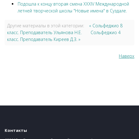
Подошла к концу вторая смена XXXIV Международной
летней творческой школы "Новые имена" в Суздале.
Другие материалы в этой категории:
« Сольфеджио 8
класс. Преподаватель Ульянова Н.Е.
Сольфеджио 4
класс. Преподаватель Киреев Д.З. »
Наверх
Контакты