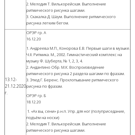
2. Мелодия Т. Вилькорейская. Выполнение
ритмического рисунка шагами.
3. Скакалка Д. Шаум. Выполнение ритмического
рисунка легким бегом.
ОРЭР гр. А
16.12.20
1. Андреева М.П., Конорова Е.В. Первые шаги в музыке.
Ч.II. Ритмика. М., 2002. Гимнастический комплекс на
музыку Ф. Шуберта, № 1, 2, 3, 4.
2. Андантино Обр. М.К. Воспроизведение
ритмического рисунка 2 раздела шагами по фразам.
13.12-
3. Этюд Г. Беренс. Прохлопывание ритмического
21.12.2020
рисунка по фразам.
г.
ОРЭР гр. Б
18.12.20
1. «Ах вы, сени» р.н.п. Упр. для ног (полуприседание,
подъём на носки)
2. Мелодия Т. Вилькорейская. Выполнение
ритмического рисунка шагами.