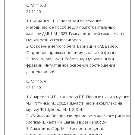
ОРЭР гр. В
27.11.20
1. Бырченко Т.В. С песенкой по лесенке.
Методическое пособие для подготовительных
классов ДМШ. М, 1983. Гимнастический комплекс на
музыку разных композиторов.
2. Освоение легкого бега. Вариации К.М. Вебер.
Ощущение протяженности музыкальной фразы.
3. Лиса М. Мильман. Работа над музыкальными
фразами. Интуитивное освоение соотношения
длительностей.
ОРЭР гр. А
02.12.20
1. Андреева М.П., Конорова Е.В. Первые шаги в музыке.
Ч.II. Ритмика. М., 2002. Гимнастический комплекс на
музыку Ф. Шуберта, № 1, 2, 3, 4.
2. «Зайчики». Воспроизведение ритмического рисунка
хлопками, жестами, шагами в размерах: 2/4.
3. Андантино Обр. М.К. Воспроизведение
ритмического рисунка жестами, шагами.