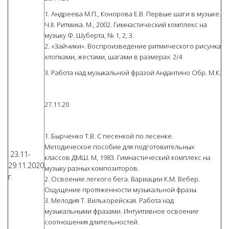
1. Андреева М.П., Конорова Е.В. Первые шаги в музыке.
Ч.II. Ритмика. М., 2002. Гимнастический комплекс на
музыку Ф. Шуберта, № 1, 2, 3.
2. «Зайчики». Воспроизведение ритмического рисунка
хлопками, жестами, шагами в размерах: 2/4
3. Работа над музыкальной фразой Андантино Обр. М.К.
27.11.20
1. Бырченко Т.В. С песенкой по лесенке.
Методическое пособие для подготовительных
23.11-
классов ДМШ. М, 1983. Гимнастический комплекс на
29.11.2020
музыку разных композиторов.
г.
2. Освоение легкого бега. Вариации К.М. Вебер.
Ощущение протяженности музыкальной фразы.
3. Мелодия Т. Вилькорейская. Работа над
музыкальными фразами. Интуитивное освоение
соотношения длительностей.