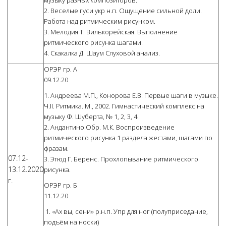
музыку разных композиторов.
2. Веселые гуси укр н.п. Ощущение сильной доли.
Работа над ритмическим рисунком.
3. Мелодия Т. Вилькорейская. Выполнение
ритмического рисунка шагами.
4. Скакалка Д. Шаум Слуховой анализ.
ОРЭР гр. А
09.12.20
1. Андреева М.П., Конорова Е.В. Первые шаги в музыке.
Ч.II. Ритмика. М., 2002. Гимнастический комплекс на
музыку Ф. Шуберта, № 1, 2, 3, 4.
2. Андантино Обр. М.К. Воспроизведение
ритмического рисунка 1 раздела жестами, шагами по
фразам.
07.12-
3. Этюд Г. Беренс. Прохлопывание ритмического
13.12.2020
рисунка.
г.
ОРЭР гр. Б
11.12.20
1. «Ах вы, сени» р.н.п. Упр для ног (полуприседание,
подъём на носки)