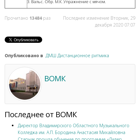
3. Вальс. Обр. М.К. Упражнение с мячом.
Прочитано
13484
раз
Последнее изменение Вторник, 29
декабря 2020 07:07
Опубликовано в
ДМШ Дистанционное ритмика
ВОМК
Последнее от ВОМК
Директор Владимирского Областного Музыкального
Колледжа им. А.П. Бородина Анастасия Михайловна
Старчак прошла обучение по программе «Лидер