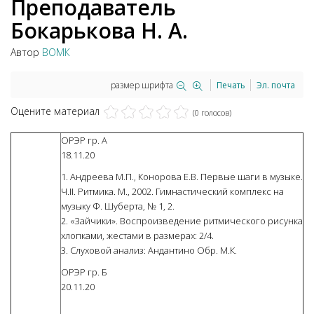
Преподаватель
Бокарькова Н. А.
Автор
ВОМК
размер шрифта
Печать
Эл. почта
Оцените материал
(0 голосов)
ОРЭР гр. А
18.11.20
1. Андреева М.П., Конорова Е.В. Первые шаги в музыке.
Ч.II. Ритмика. М., 2002. Гимнастический комплекс на
музыку Ф. Шуберта, № 1, 2.
2. «Зайчики». Воспроизведение ритмического рисунка
хлопками, жестами в размерах: 2/4.
3. Слуховой анализ: Андантино Обр. М.К.
ОРЭР гр. Б
20.11.20