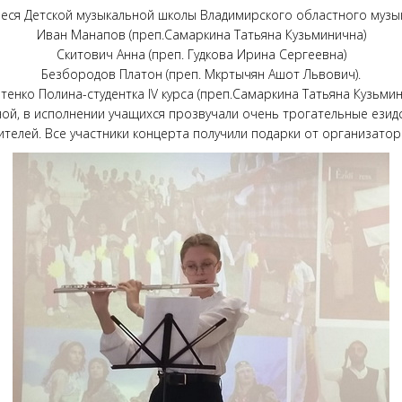
еся Детской музыкальной школы Владимирского областного музык
Иван Манапов (преп.Самаркина Татьяна Кузьминична)
Скитович Анна (преп. Гудкова Ирина Сергеевна)
Безбородов Платон (преп. Мкртычян Ашот Львович).
тенко Полина-студентка IV курса (преп.Самаркина Татьяна Кузьми
ой, в исполнении учащихся прозвучали очень трогательные езид
ителей. Все участники концерта получили подарки от организатор