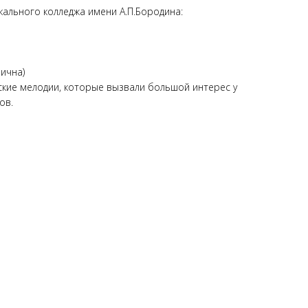
ального колледжа имени А.П.Бородина:
нична)
ские мелодии, которые вызвали большой интерес у
ов.