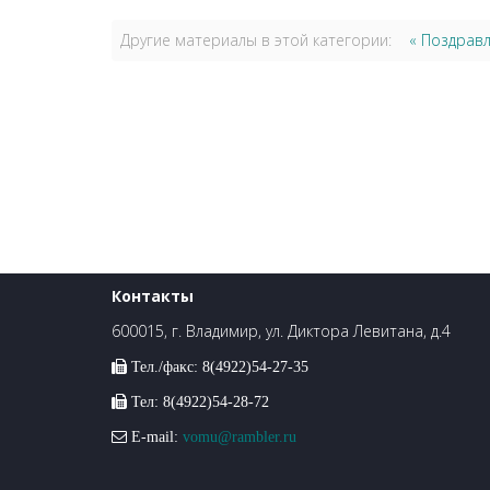
Другие материалы в этой категории:
« Поздравл
Контакты
600015, г. Владимир, ул. Диктора Левитана, д.4
Тел./факс: 8(4922)54-27-35
Тел: 8(4922)54-28-72
E-mail:
vomu@rambler.ru