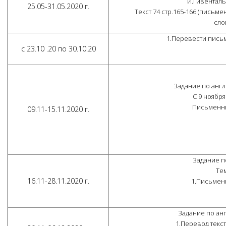
И.Гивенталь
25.05-31.05.2020 г.
Текст 74 стр.165-166 (пись
сло
1.Перевести письм
с 23.10 .20 по 30.10.20
Задание по англ.
С 9 ноября
Письменны
09.11-15.11.2020 г.
Задание по
Тем
16.11-28.11.2020 г.
1.Письменн
Задание по англ
1.Перевод текс