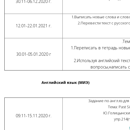
30.11-06.12.2020 г.
1.Выписать новые слова и слово
2.Перевести текст с русског
12.01-22.01.2021 г.
.Тем
1.Переписать в тетрадь новы
30.01-05.01.2020 г
2.Используя английский текс
вопросы,написать с
Английский язык (МИЭ)
Задание по англ.яз.для 
Тема: Past S
Ю.Голицынски
09.11-15.11.2020 г.
упр.214(