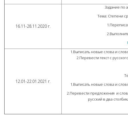
Задание по а
Тема: Степени с
1.Переписа
16.11-28.11.2020 г.
2.Выполнить
1.Выписать новые слова и слово
2.Перевести текст с русског
Т
12.01-22.01.2021 г.
1.Выписать новые слова и слово
2.Перевести предложения и словос
русский в два столбик