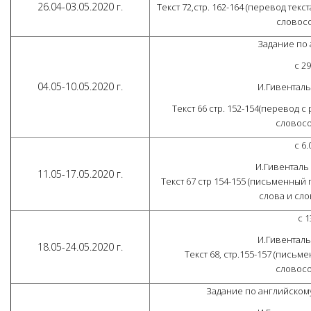
26.04-03.05.2020 г.
Текст 72,стр. 162-164 (перевод текс
словосо
Задание по а
с 29
04.05-10.05.2020 г.
И.Гивенталь
Текст 66 стр. 152-154(перевод с
словосоч
с 6.
И.Гивенталь
11.05-17.05.2020 г.
Текст 67 стр 154-155 (письменный
слова и сло
с 1
И.Гивенталь
18.05-24.05.2020 г.
Текст 68, стр.155-157 (письм
словосоч
Задание по английскому я