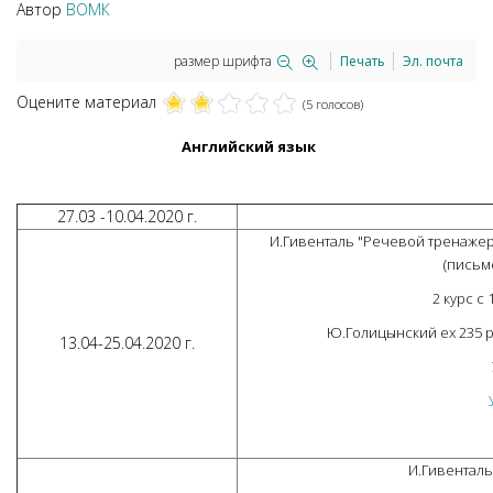
Автор
ВОМК
размер шрифта
Печать
Эл. почта
Оцените материал
(5 голосов)
Английский язык
27.03 -10.04.2020 г.
И.Гивенталь "Речевой тренажер" 
(письм
2 курс с 
Ю.Голицынский ex 235 p 1
13.04-25.04.2020 г.
И.Гивенталь