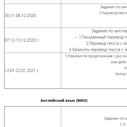
Задание по англ
1.Перевод текс
30.11-06.12.2020
Задание по англ.яз
-- 1.Письменный перевод т
07.12-13.12.2020 г.
2.Перевод текста с л
3.Записать перевод текста с 
1.Перевести предложения с русск
или дейс
У
12.01-22.01.2021 г.
Автор
Английский язык (МИЭ)
Задание по а
С 9.