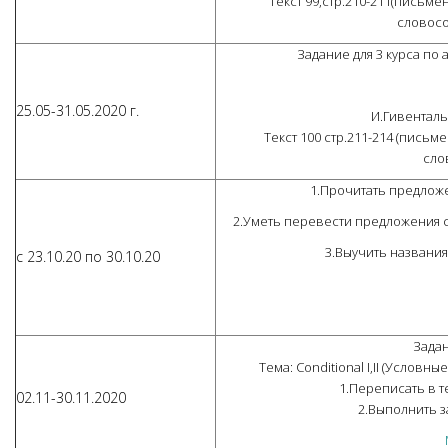
Текст 99,стр.210-211(письме
словосоч
Задание для 3 курса по а
25.05-31.05.2020 г.
И.Гивенталь
Текст 100 стр.211-214 (пись
сло
1.Прочитать предложе
2.Уметь перевести предложения с
3.Выучить названи
с 23.10.20 по 30.10.20
Задан
Тема: Conditional I,II (Услов
1.Переписать в т
02.11-30.11.2020
2.Выполнить з