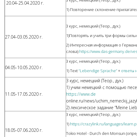
3 курс, немецкий (Теор., дух.)
20.04-25.04.2020 г.
1) Повторение склонение прилагате
3 курс, немецкий (Теор., дух.)
1)Повторять и учить три формы сил
27.04-03.05.2020 г.
2) Интересная информация о Герман
слова)
https://www.das-germany.de/ves
3 курс, немецкий (Теор., дух.)
04.05-10.05.2020 г.
1) Text
“Lebendige Sprache”
+
ответы 
3 курс, немецкий (Теор., дух.)
1) учим немецкий с помощью песен 
11.05-17.05.2020 г.
https://www.de
online.ru/news/uchim_nemeckij_jaz
2) лексическое задание “Meine Lieb
3 курс, немецкий (Теор., дух.)
1)
https://crazylink.ru/languages/lea
18.05-07.06.2020 г.
Tokio Hotel - Durch den Monsun (опр