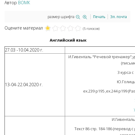
Автор
ВОМК
размер шрифта
Печать
Эл. почта
Оцените материал
(5 голосов)
Английский язык
27.03 -10.04.2020 г.
И.Гивенталь "Речевой тренажер",уро
(письм
3 курса с
Ю.Голицы
13-04-22.04.2020 г.
ex.239 p195 ,ex.244 p199 (Pa
И.Гивенталь
Текст 86 стр. 184-186 (перевод 