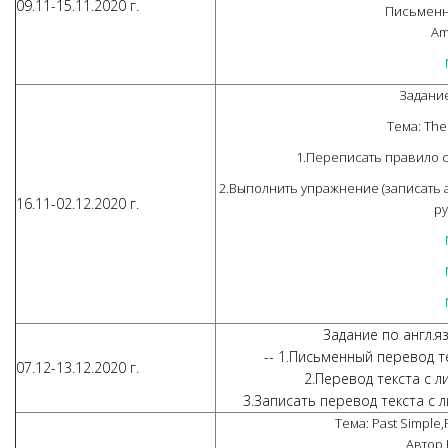
09.11-15.11.2020 г.
Письменн
Am
Задание
Тема: The
1.Переписать правило с
2.Выполнить упражнение (записать 
16.11-02.12.2020 г.
ру
Задание по англ.яз
-- 1.Письменный перевод т
07.12-13.12.2020 г.
2.Перевод текста с л
3.Записать перевод текста с 
Тема: Past Simple,
Автор