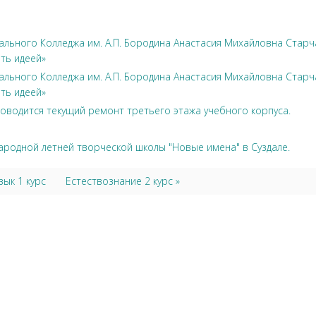
льного Колледжа им. А.П. Бородина Анастасия Михайловна Стар
ть идеей»
льного Колледжа им. А.П. Бородина Анастасия Михайловна Стар
ть идеей»
оводится текущий ремонт третьего этажа учебного корпуса.
ародной летней творческой школы "Новые имена" в Суздале.
зык 1 курс
Естествознание 2 курс »