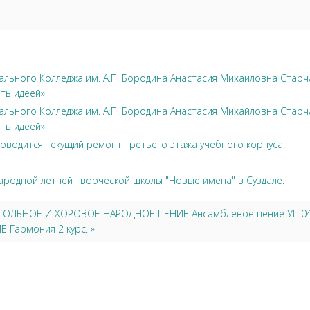
льного Колледжа им. А.П. Бородина Анастасия Михайловна Стар
ть идеей»
льного Колледжа им. А.П. Бородина Анастасия Михайловна Стар
ть идеей»
оводится текущий ремонт третьего этажа учебного корпуса.
ародной летней творческой школы "Новые имена" в Суздале.
5 СОЛЬНОЕ И ХОРОВОЕ НАРОДНОЕ ПЕНИЕ Ансамблевое пение УП.04 
Гармония 2 курс. »