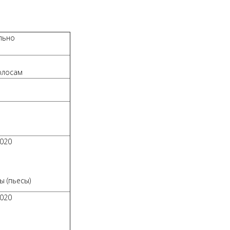
льно
олосам
2020
ы (пьесы)
2020