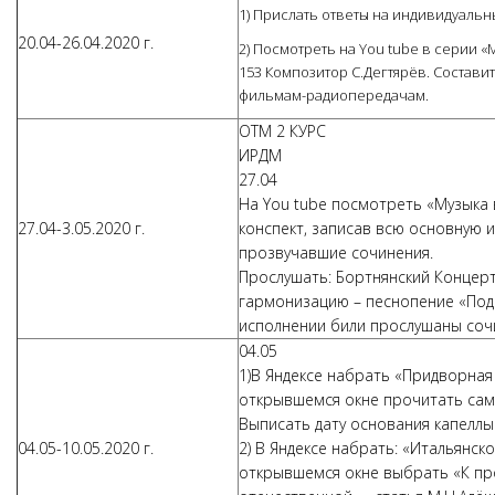
1) Прислать ответы на индивидуаль
20.04-26.04.2020 г.
2) Посмотреть на You tube в серии 
153 Композитор С.Дегтярёв. Состави
фильмам-радиопередачам.
ОТМ 2 КУРС
ИРДМ
27.04
На You tube посмотреть «Музыка 
27.04-3.05.2020 г.
конспект, записав всю основную 
прозвучавшие сочинения.
Прослушать: Бортнянский Концерты
гармонизацию – песнопение «Под 
исполнении били прослушаны соч
04.05
1)В Яндексе набрать «Придворная 
открывшемся окне прочитать сам
Выписать дату основания капеллы 
04.05-10.05.2020 г.
2) В Яндексе набрать: «Итальянско
открывшемся окне выбрать «К пр