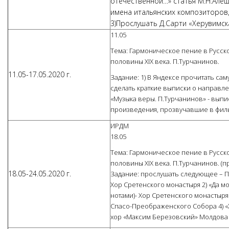
отечественной…» статья М.Н.Алё
имена итальянских композиторов, 
3)Прослушать Д.Сарти «Херувимск
11.05
Тема: Гармоническое пение в Русск
половины XIX века. П.Турчанинов.
11.05-17.05.2020 г.
Задание: 1) В Яндексе прочитать са
сделать краткие выписки о направле
«Музыка веры. П.Турчанинов» - выпи
произведения, прозвучавшие в фил
ИРДМ
18.05
Тема: Гармоническое пение в Русск
половины XIX века. П.Турчанинов. (
18.05-24.05.2020 г.
Задание: прослушать следующее – П.
Хор Сретенского монастыря 2) «Да мо
нотами)- Хор Сретенского монастыря 
Спасо-Преображенского Собора 4) «
хор «Максим Березовский» Молдова