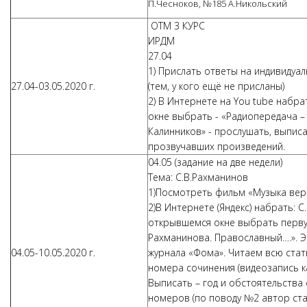
П.Чесноков, №185 А.Никольский
ОТМ 3 КУРС
ИРДМ
27.04
1) Прислать ответы на индивиду
27.04-03.05.2020 г.
(тем, у кого ещё не присланы)
2) В Интернете на You tube набра
окне выбрать - «Радиопередача – 
Калинников» - прослушать, выписа
прозвучавших произведений.
04.05 (задание на две недели)
Тема: С.В.Рахманинов
1)Посмотреть фильм «Музыка вер
2)В Интернете (Яндекс) набрать: 
открывшемся окне выбрать перв
Рахманинова. Православный….». Э
04.05-10.05.2020 г.
журнала «Фома». Читаем всю стат
номера сочинения (видеозапись к
Выписать – год и обстоятельства 
номеров (по поводу №2 автор стат