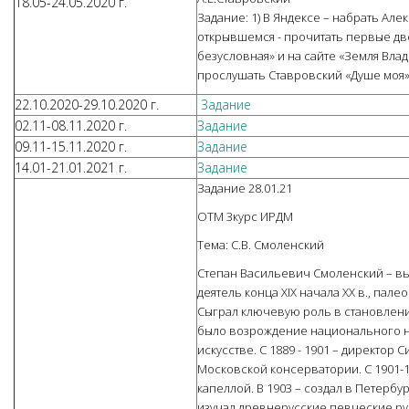
18.05-24.05.2020 г.
Задание: 1) В Яндексе – набрать Ал
открывшемся - прочитать первые две
безусловная» и на сайте «Земля Влад
прослушать Ставровский «Душе моя» 
22.10.2020-29.10.2020 г.
Задание
02.11-08.11.2020 г.
Задание
09.11-15.11.2020 г.
Задание
14.01-21.01.2021 г.
Задание
Задание 28.01.21
ОТМ 3курс ИРДМ
Тема: С.В. Смоленский
Степан Васильевич Смоленский – 
деятель конца XIX начала XX в., пал
Сыграл ключевую роль в становлен
было возрождение национального н
искусстве. С 1889 - 1901 – директо
Московской консерватории. С 1901
капеллой. В 1903 – создал в Петерб
изучал древнерусские певческие р