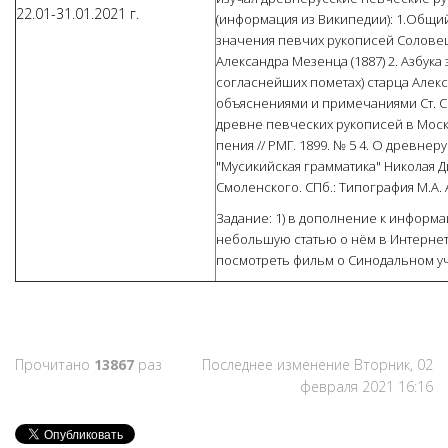
22.01-31.01.2021 г.
(информация из Википедии): 1.Общи
значения певчих рукописей Соловец
Александра Мезенца (1887) 2. Азбук
согласнейших пометах) старца Алекса
объяснениями и примечаниями Ст. См
древне певческих рукописей в Мос
пения // РМГ. 1899. № 5 4. О древнеру
"Мусикийская грамматика" Николая Д
Смоленского. СПб.: Типография М.А. А
Задание: 1) в дополнение к информа
небольшую статью о нём в Интернете
посмотреть фильм о Синодальном учи
Прочитано
13867
раз
Последнее изменение Вторник, 02
февраля 2021 16:16