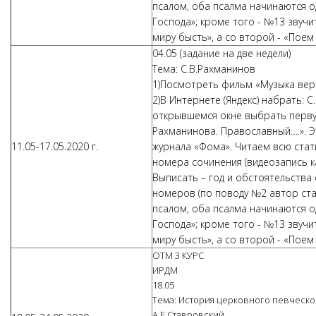
псалом, оба псалма начинаются о
Господа»; кроме того - №13 звучи
миру бысть», а со второй - «Пое
04.05 (задание на две недели)
Тема: С.В.Рахманинов
1)Посмотреть фильм «Музыка вер
2)В Интернете (Яндекс) набрать: 
открывшемся окне выбрать перв
Рахманинова. Православный….». Э
11.05-17.05.2020 г.
журнала «Фома». Читаем всю стат
номера сочинения (видеозапись к
Выписать – год и обстоятельства 
номеров (по поводу №2 автор стат
псалом, оба псалма начинаются о
Господа»; кроме того - №13 звучи
миру бысть», а со второй - «Пое
ОТМ 3 КУРС
ИРДМ
18.05
Тема: История церковного певческог
А.Е.Ставровский