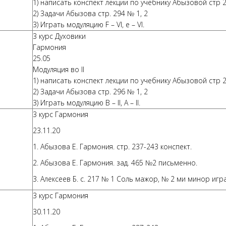
1) написать конспект лекции по учебнику Абызовой стр 
2) Задачи Абызова стр. 294 № 1, 2
3) Играть модуляцию F – VI, e – VI.
3 курс Духовики
Гармония
25.05
Модуляция во II
1) написать конспект лекции по учебнику Абызовой стр 
2) Задачи Абызова стр. 296 № 1, 2
3) Играть модуляцию B – II, A – II.
3 курс Гармония
23.11.20
1. Абызова Е. Гармония. стр. 237-243 конспект.
2. Абызова Е. Гармония. зад. 465 №2 письменно.
3. Алексеев Б. с. 217 № 1 Соль мажор, № 2 ми минор игра
3 курс Гармония
30.11.20