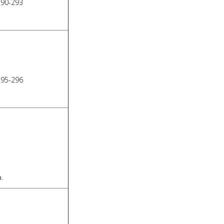
290-293
295-296
.