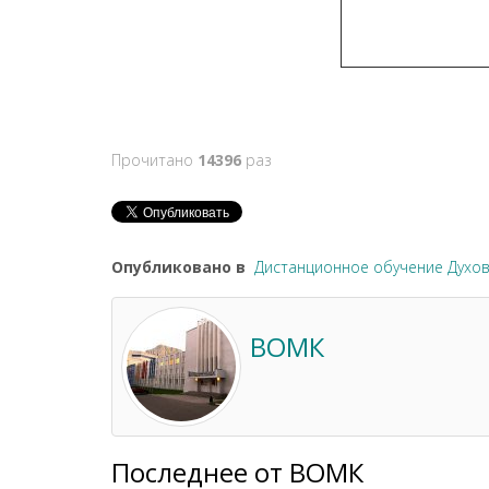
Прочитано
14396
раз
Опубликовано в
Дистанционное обучение Духов
ВОМК
Последнее от ВОМК