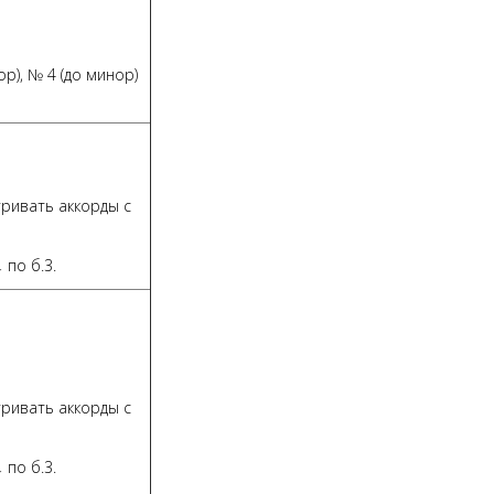
ор), № 4 (до минор)
атривать аккорды с
 по б.3.
атривать аккорды с
 по б.3.