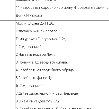
11.Разобрать подробно хор.сцену «Проводы масленницы
Д/з «К.И.»пролог
Муз.лит.3к.они 25.11.20.
Отвечаем «».К.И.» пролог.
Тема урока: «Снегурочка» 1-2д.
1.Содержание 1д.
2.Назвать номера Леля.
3.Почему в 1д. вводится Купава.?
4.Разобрать сц.свадебного обряда.
5.Разобрать финал 1д.
6. Содержание 2д.
7.Дайте характеристику царя Берендея.
8.В чем он увидел суть Сг.?
9. Разобрать каватину ц.Б.»Полна, полна чудес…»