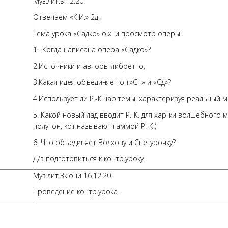
Муз.лит.9.12.20.
Отвечаем «К.И.» 2д.
Тема урока «Садко» о.х. и просмотр оперы.
1. .Когда написана опера «Садко»?
2.Источники и авторы либретто,
3.Какая идея объединяет оп.»Сг.» и «Сд»?
4.Использует ли Р.-К.нар.темы, характеризуя реальный м
5. Какой новый лад вводит Р.-К. для хар-ки волшебного 
полутон, кот.называют гаммой Р.-К.)
6. Что объединяет Волхову и Снегурочку?
Д/з подготовиться к контр.уроку.
Муз.лит.3к.они 16.12.20.
Проведение контр.урока.