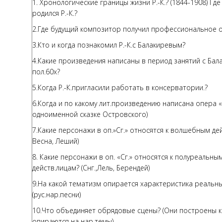
1. Хронологические границы жизни Р.-К.? (1844-1908) Где
родился Р.-К.?
2.Где будущий композитор получил профессиональное 
3.Кто и когда познакомил Р.-К.с Балакиревым?
4.Какие произведения написаны в период занятий с Бал
пол.60х?
5.Когда Р.-К.пригласили работать в консерватории.?
6.Когда и по какому лит.произведению написана опера «
одноименной сказке Островского)
7.Какие персонажи в оп.»Сг.» относятся к волшебным дей
Весна, Леший)
8. Какие персонажи в оп. «Сг.» относятся к полуреальн
действ.лицам? (Снг.,Лель, Берендей)
9.На какой тематизм опирается характеристика реальны
(рус.нар.песни)
10.Что объединяет обрядовые сцены? (Они построены к
опираются на нар.темы)