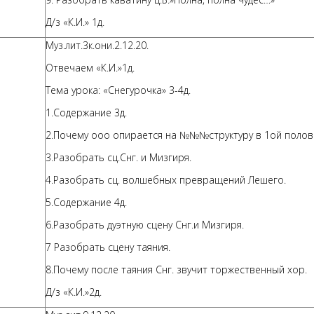
Д/з «К.И.» 1д.
Муз.лит.3к.они.2.12.20.
Отвечаем «К.И.»1д.
Тема урока: «Снегурочка» 3-4д.
1.Содержание 3д.
2.Почему ооо опирается на №№№структуру в 1ой полов
3.Разобрать сц.Снг. и Мизгиря.
4.Разобрать сц. волшебных превращений Лешего.
5.Содержание 4д.
6.Разобрать дуэтную сцену Снг.и Мизгиря.
7 Разобрать сцену таяния.
8.Почему после таяния Снг. звучит торжественный хор.
Д/з «К.И.»2д.