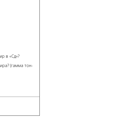
ир в «Сд»?
мира? (гамма тон-