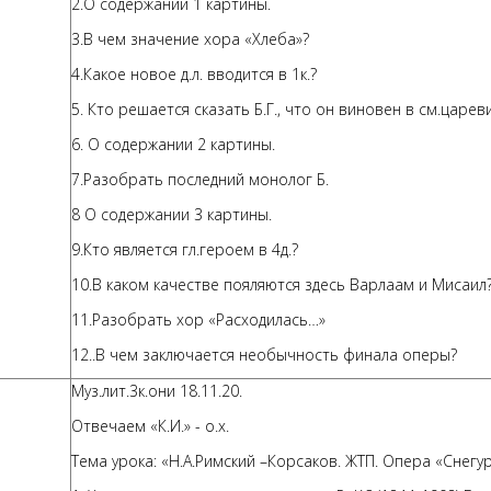
2.О содержании 1 картины.
3.В чем значение хора «Хлеба»?
4.Какое новое д.л. вводится в 1к.?
5. Кто решается сказать Б.Г., что он виновен в см.царе
6. О содержании 2 картины.
7.Разобрать последний монолог Б.
8 О содержании 3 картины.
9.Кто является гл.героем в 4д.?
10.В каком качестве пояляются здесь Варлаам и Мисаил
11.Разобрать хор «Расходилась…»
12..В чем заключается необычность финала оперы?
Муз.лит.3к.они 18.11.20.
Отвечаем «К.И.» - о.х.
Тема урока: «Н.А.Римский –Корсаков. ЖТП. Опера «Снегуро