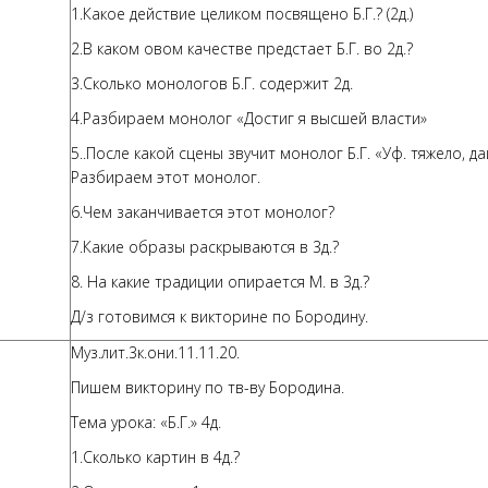
1.Какое действие целиком посвящено Б.Г.? (2д.)
2.В каком овом качестве предстает Б.Г. во 2д.?
3.Сколько монологов Б.Г. содержит 2д.
4.Разбираем монолог «Достиг я высшей власти»
5..После какой сцены звучит монолог Б.Г. «Уф. тяжело, да
Разбираем этот монолог.
6.Чем заканчивается этот монолог?
7.Какие образы раскрываются в 3д.?
8. На какие традиции опирается М. в 3д.?
Д/з готовимся к викторине по Бородину.
Муз.лит.3к.они.11.11.20.
Пишем викторину по тв-ву Бородина.
Тема урока: «Б.Г.» 4д.
1.Сколько картин в 4д.?