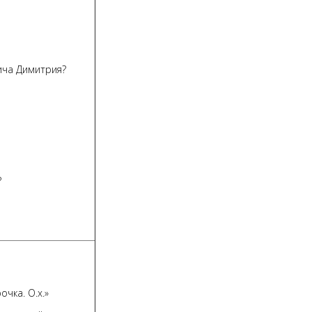
вича Димитрия?
?
чка. О.х.»