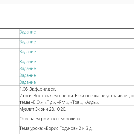
Задание
Задание
Задание
Задание
Задание
Задание
Задание
1.06 .3к.ф.,они,вок.
Итоги. Выставляем оценки. Если оценка не устраивает, 
темы «Е.О.», «П.д.», «Ргл.», «Трв.», «Аиды».
Муз.лит.3к.они 28.10.20.
Отвечаем романсы Бородина.
Тема урока: «Борис Годунов» 2 и 3 д.