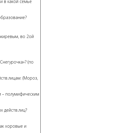
 и в какой семье
образование?
акиревым, во 2ой
Снегурочка»? (по
ств.лицам: (Мороз,
ым – полумифическим
х действ.лиц?
ак хоровые и