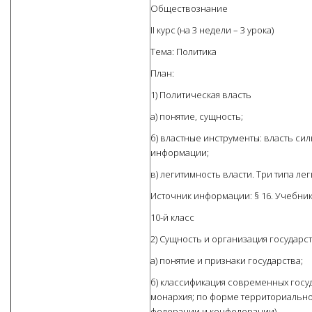
Обществознание
II курс (на 3 недели – 3 урока)
Тема: Политика
План:
1) Политическая власть
а) понятие, сущность;
б) властные инструменты: власть силы
информации;
в) легитимность власти. Три типа ле
Источник информации: § 16. Учебник
10-й класс
2) Сущность и организация государс
а) понятие и признаки государства;
б) классификация современных госуд
монархия; по форме территориальног
федерации и конфедерации).