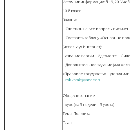
Источник информации: § 19, 20. Уче
10-й класс
Задания:
– Ответить на все вопросы письменн
– Составить таблицу «Основные пол
(используя Интернет):
Название партии | Идеология | Лид
– Дополнительное задание (для жела
«Правовое государство – утопия ил
Urok.vomk@yandex.ru
Обществознание
II курс (на 3 недели – 3 урока)
Тема: Политика
План: