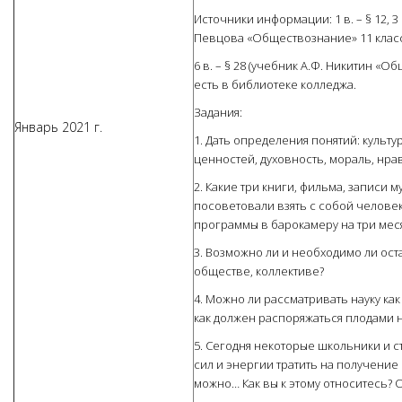
Источники информации: 1 в. – § 12, 3 в
Певцова «Обществознание» 11 класс; 2 в.
6 в. – § 28 (учебник А.Ф. Никитин «
есть в библиотеке колледжа.
Задания:
Январь 2021 г.
1. Дать определения понятий: культ
ценностей, духовность, мораль, нра
2. Какие три книги, фильма, записи
посоветовали взять с собой челове
программы в барокамеру на три мес
3. Возможно ли и необходимо ли ос
обществе, коллективе?
4. Можно ли рассматривать науку ка
как должен распоряжаться плодами 
5. Сегодня некоторые школьники и ст
сил и энергии тратить на получение
можно… Как вы к этому относитесь? 