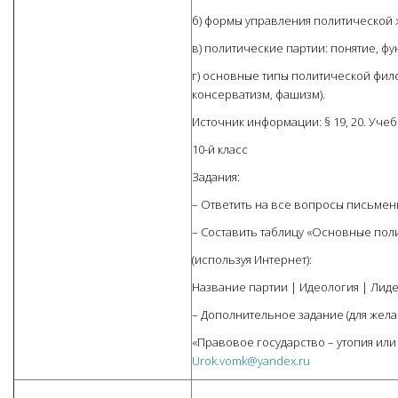
б) формы управления политической 
в) политические партии: понятие, фу
г) основные типы политической фил
консерватизм, фашизм).
Источник информации: § 19, 20. Уче
10-й класс
Задания:
– Ответить на все вопросы письменн
– Составить таблицу «Основные пол
(используя Интернет):
Название партии | Идеология | Лид
– Дополнительное задание (для жела
«Правовое государство – утопия ил
Urok.vomk@yandex.ru