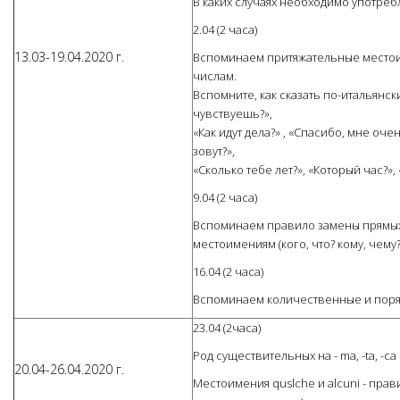
В каких случаях необходимо употреблят
2.04 (2 часа)
13.03-19.04.2020 г.
Вспоминаем притяжательные местои
числам.
Вспомните, как сказать по-итальянски
чувствуешь?»,
«Как идут дела?» , «Спасибо, мне очень
зовут?»,
«Сколько тебе лет?», «Который час?»,
9.04 (2 часа)
Вспоминаем правило замены прямы
местоимениям (кого, что? кому, чему?
16.04 (2 часа)
Вспоминаем количественные и поряд
23.04 (2часа)
Род существительных на - ma, -ta, -ca
20.04-26.04.2020 г.
Местоимения quslche и alcuni - прав