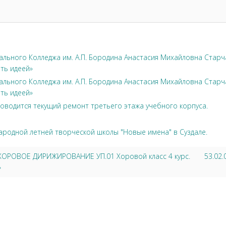
льного Колледжа им. А.П. Бородина Анастасия Михайловна Стар
ть идеей»
льного Колледжа им. А.П. Бородина Анастасия Михайловна Стар
ть идеей»
оводится текущий ремонт третьего этажа учебного корпуса.
ародной летней творческой школы "Новые имена" в Суздале.
6 ХОРОВОЕ ДИРИЖИРОВАНИЕ УП.01 Хоровой класс 4 курс.
53.02
»