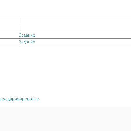
Задание
Задание
вое дирижирование