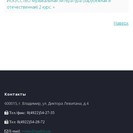
ИСКУССТВО Музыкальная литература (зарубежная и
отечественная) 2 курс. »
Наверх
Контакты
600015, г. Владимир, ул. Диктора Левитана, д.4
Тел./факс: 8(4922)54-27-35
Тел: 8(4922)54-28-72
E-mail:
vomu@rambler.ru