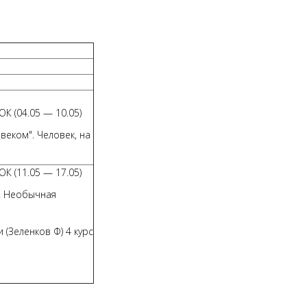
К (04.05 — 10.05)
еком". Человек, на
К (11.05 — 17.05)
. Необычная
(Зеленков Ф) 4 курс