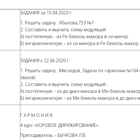
ЗАДАНИЯ за 15.04.2020 г.
1. Решить задачу : Абызова,753 №1.
2. Составить и выучить схему модуляций:
А) постепенную - из Ре-бемоль-мажора в си-минор.
Б) энгармоническую – из си-минора в Ре-бемоль-мажор.
ЗАДАНИЯ к 22.04.2020 г.
1. Решить задачу : Мясоедов, Задачи по гармонии №164 
звуков).
2. Составить и выучить схему модуляций :
А) постепенную – из до-диез-минора в Ми-бемоль-мажор
Б) энгармоническую – из Ми-бемоль-мажора в до-диез-
Г А Р М О Н И Я.
4 курс «ХОРОВОЕ ДИРИЖИРОВАНИЕ».
Преподаватель – БЫЧКОВА Л.В.