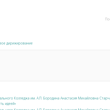
По
вое дирижирование
льного Колледжа им. А.П. Бородина Анастасия Михайловна Стар
ть идеей»
льного Колледжа им. А.П. Бородина Анастасия Михайловна Стар