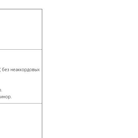
( без неаккордовых
.
минор.